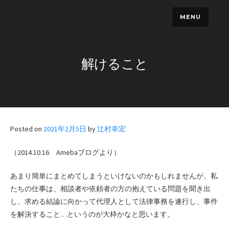
Skip
MENU
to
content
解けること
Posted on
2021年2月5日
by
辻村幸宏
（2014.10.16 Amebaブログより）
あまり簡単にまとめてしまうといけないのかもしれませんが、私
たちの仕事は、相談者や依頼者の方の抱えている問題を聞き出
し、求める結論に向かって代理人として法律事務を遂行し、事件
を解決すること…というのが大枠かなと思います。